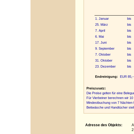
1. Januar
bis
25. März
bis
7. April
bis
6. Mai
bis
17. Juni
bis
9. September
bis
7. Oktober
bis
31. Oktober
bis
23. Dezember
bis
Endreinigung:
EUR 85,-- 
Preiszusatz:
Die Preise gelten für eine Beleg
Für Vierbeiner berechnen wir 10 
Mindestbuchung von 7 Nächten fü
Bettwäsche und Handtücher stelle
Adresse des Objekts:
A
2