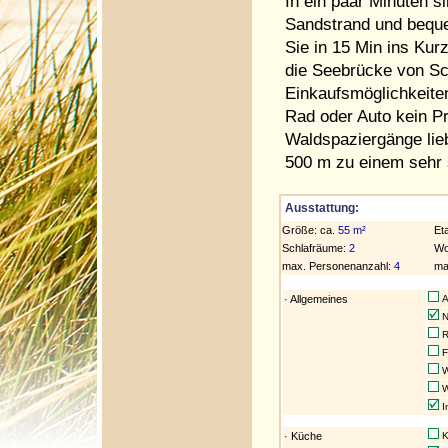
In ein paar Minuten s
Sandstrand und bequ
Sie in 15 Min ins Kur
die Seebrücke von Sc
Einkaufsmöglichkeiten
Rad oder Auto kein P
Waldspaziergänge lieb
500 m zu einem sehr 
Ausstattung:
Größe: ca.
55 m²
Et
Schlafräume:
2
Wo
max. Personenanzahl:
4
ma
· Allgemeines
Al
N
R
F
W
W
I
· Küche
K