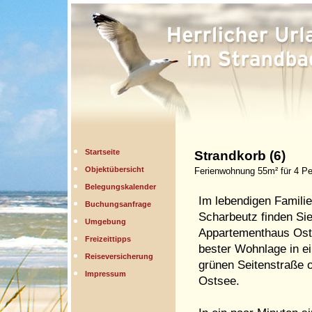
Startseite
Strandkorb (6)
Objektübersicht
Ferienwohnung 55m² für 4 Pe
Belegungskalender
Im lebendigen Famili
Buchungsanfrage
Scharbeutz finden Si
Umgebung
Appartementhaus Ost
Freizeittipps
bester Wohnlage in ei
Reiseversicherung
grünen Seitenstraße o
Impressum
Ostsee.