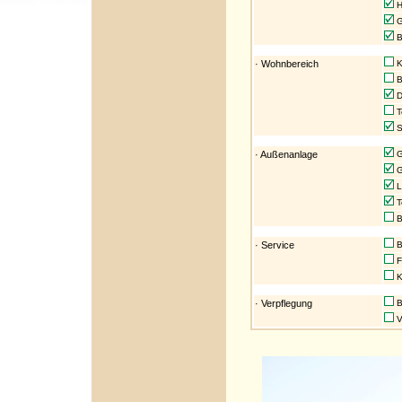
H
G
B
· Wohnbereich
K
B
D
T
S
· Außenanlage
G
G
L
T
B
· Service
B
F
Ku
· Verpflegung
B
V