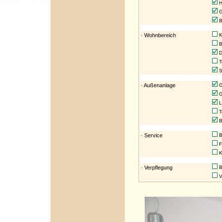
H
G
B
· Wohnbereich
K
B
D
T
S
· Außenanlage
G
G
L
T
B
· Service
B
F
Ku
· Verpflegung
B
V