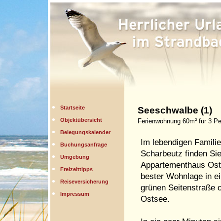
Startseite
Seeschwalbe (1)
Objektübersicht
Ferienwohnung 60m² für 3 Pe
Belegungskalender
Im lebendigen Famili
Buchungsanfrage
Scharbeutz finden Si
Umgebung
Appartementhaus Ost
Freizeittipps
bester Wohnlage in ei
Reiseversicherung
grünen Seitenstraße o
Impressum
Ostsee.