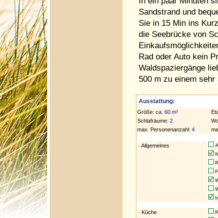
In ein paar Minuten s
Sandstrand und bequ
Sie in 15 Min ins Kur
die Seebrücke von Sc
Einkaufsmöglichkeiten
Rad oder Auto kein P
Waldspaziergänge lieb
500 m zu einem sehr 
Ausstattung:
Größe: ca.
60 m²
Et
Schlafräume:
2
Wo
max. Personenanzahl:
4
ma
· Allgemeines
Al
N
R
F
W
W
I
· Küche
K