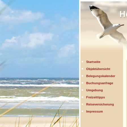
Startseite
Objektübersicht
Belegungskalender
Buchungsanfrage
Umgebung
Freizeittipps
Reiseversicherung
Impressum